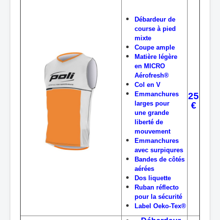
Débardeur de
course à pied
mixte
Coupe ample
Matière légère
en MICRO
Aérofresh®
Col en V
Emmanchures
25
larges pour
€
une grande
liberté de
mouvement
Emmanchures
avec surpiqures
Bandes de côtés
aérées
Dos liquette
Ruban réflecto
pour la sécurité
Label Oeko-Tex®