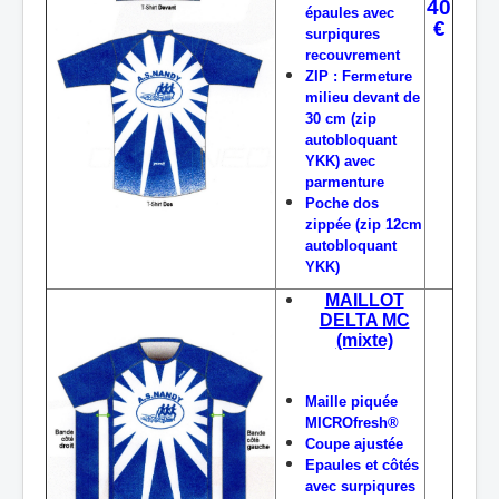
40
épaules avec
€
surpiqures
recouvrement
ZIP : Fermeture
milieu devant de
30 cm (zip
autobloquant
YKK) avec
parmenture
Poche dos
zippée (zip 12cm
autobloquant
YKK)
MAILLOT
DELTA MC
(mixte)
Maille piquée
MICROfresh®
Coupe ajustée
Epaules et côtés
avec surpiqures