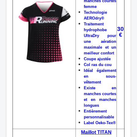
manches courtes
femme
Technologie
AEROdry®
Traitement
30
hydrophobe
€
UltraDry pour
une aération
maximale et un
meilleur confort
Coupe ajustée
Col ras du cou
Idéal également
en sous-
vêtement
Existe en
manches courtes
et en manches
longues
Entièrement
personnalisable
Label Oeko-Tex®
Maillot TITAN