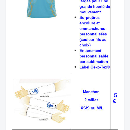
larges pour une
grande liberté de
mouvement
Surpiqûres
encolure et
emmanchures
personnalisées
(couleur fils au
choix)
Entièrement
personnalisable
par sublimation
Label Oeko-Tex®
Manchon
5
2 tailles
€
XS/S ou M/L