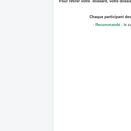
Pour retirer votre dossard, votre dossier
Chaque participant devra veni
-
Recommandé :
le s